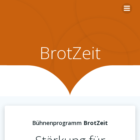
Zum
Inhalt
springen
BrotZeit
Bühnenprogramm
BrotZeit